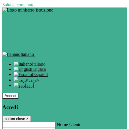
Salta al contenuto
Italiano
Italiano
English
Español
عربى
اردو
Accedi
Accedi
button close
×
Nome Utente