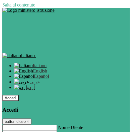
Salta al contenuto
Italiano
Italiano
English
Español
عربى
اردو
Accedi
Accedi
button close
×
Nome Utente