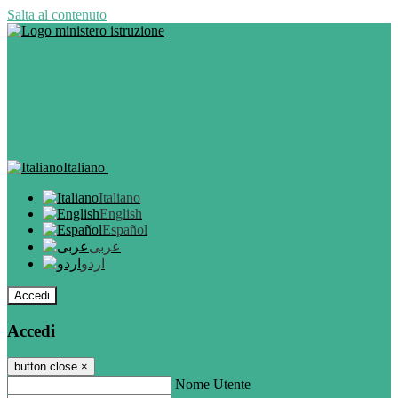
Salta al contenuto
Italiano
Italiano
English
Español
عربى
اردو
Accedi
Accedi
button close
×
Nome Utente