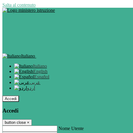
Salta al contenuto
Italiano
Italiano
English
Español
عربى
اردو
Accedi
Accedi
button close
×
Nome Utente