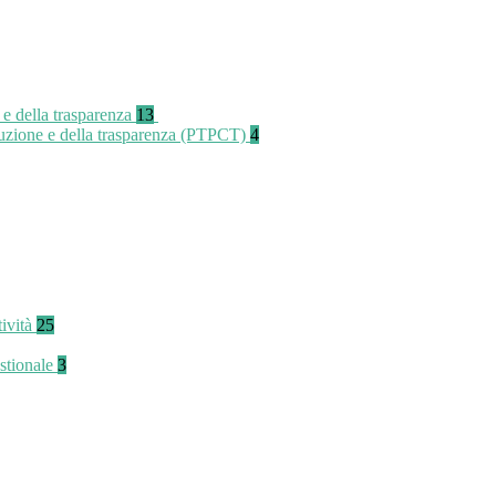
 e della trasparenza
13
rruzione e della trasparenza (PTPCT)
4
tività
25
stionale
3