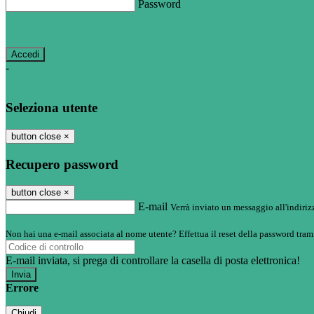
Password
Password dimenticata?
-
Entra con SPID
Entra con CIE
Seleziona utente
button close
×
Recupero password
button close
×
E-mail
Verrà inviato un messaggio all'indirizz
Non hai una e-mail associata al nome utente? Effettua il reset della password tram
E-mail inviata, si prega di controllare la casella di posta elettronica!
Errore
Chiudi