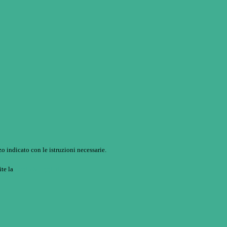
o indicato con le istruzioni necessarie.
ite la
Login Spaggiari