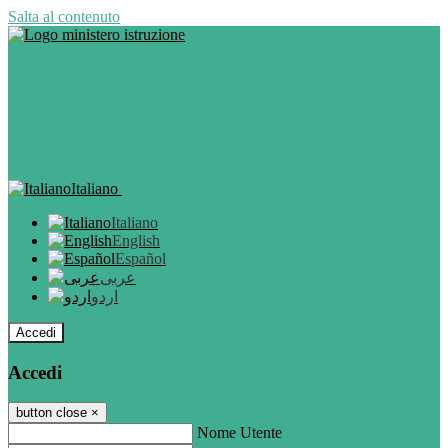
Salta al contenuto
Italiano
Italiano
English
Español
عربى
اردو
Accedi
Accedi
button close
×
Nome Utente