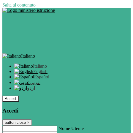
Salta al contenuto
Italiano
Italiano
English
Español
عربى
اردو
Accedi
Accedi
button close
×
Nome Utente