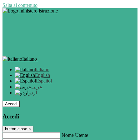
Salta al contenuto
Italiano
Italiano
English
Español
عربى
اردو
Accedi
Accedi
button close
×
Nome Utente