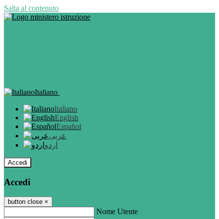
Salta al contenuto
Italiano
Italiano
English
Español
عربى
اردو
Accedi
Accedi
button close
×
Nome Utente