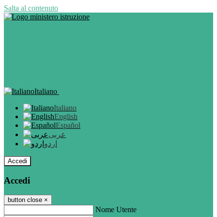
Salta al contenuto
Italiano
Italiano
English
Español
عربى
اردو
Accedi
Accedi
button close
×
Nome Utente