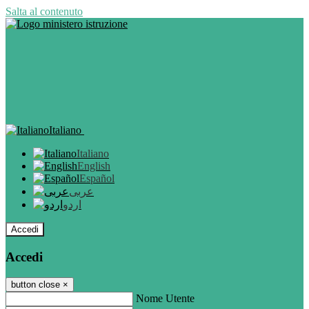
Salta al contenuto
Italiano
Italiano
English
Español
عربى
اردو
Accedi
Accedi
button close
×
Nome Utente