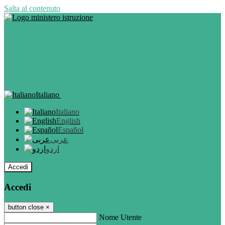
Salta al contenuto
Italiano
Italiano
English
Español
عربى
اردو
Accedi
Accedi
button close
×
Nome Utente