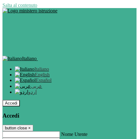
Salta al contenuto
Italiano
Italiano
English
Español
عربى
اردو
Accedi
Accedi
button close
×
Nome Utente