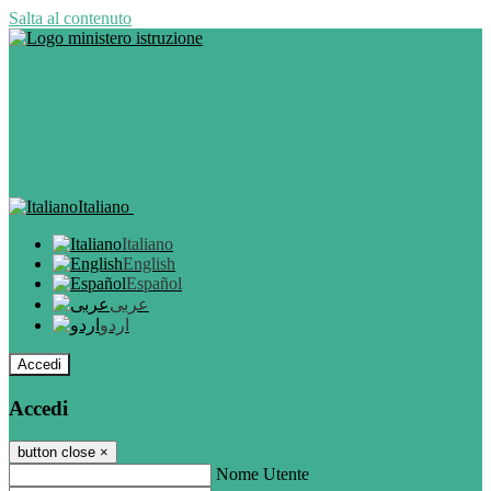
Salta al contenuto
Italiano
Italiano
English
Español
عربى
اردو
Accedi
Accedi
button close
×
Nome Utente