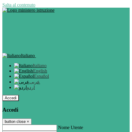
Salta al contenuto
Italiano
Italiano
English
Español
عربى
اردو
Accedi
Accedi
button close
×
Nome Utente