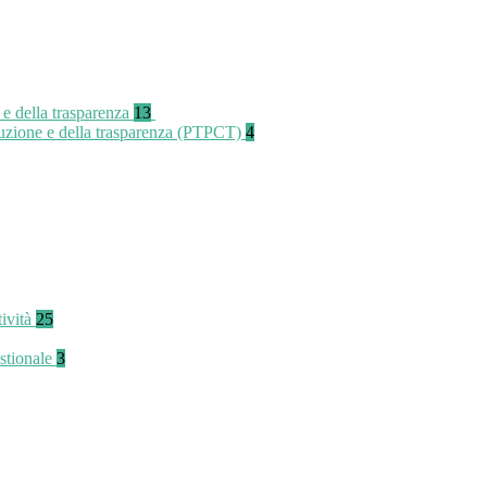
 e della trasparenza
13
rruzione e della trasparenza (PTPCT)
4
tività
25
stionale
3