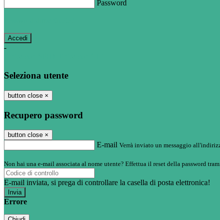
Password
Password dimenticata?
-
Entra con SPID
Entra con CIE
Seleziona utente
button close
×
Recupero password
button close
×
E-mail
Verrà inviato un messaggio all'indirizz
Non hai una e-mail associata al nome utente? Effettua il reset della password tram
E-mail inviata, si prega di controllare la casella di posta elettronica!
Errore
Chiudi