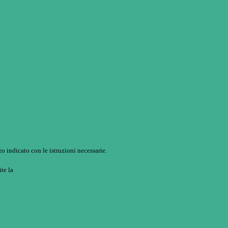
o indicato con le istruzioni necessarie.
ite la
Login Spaggiari