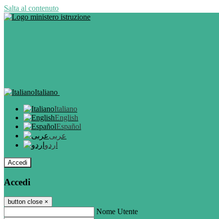
Salta al contenuto
Italiano
Italiano
English
Español
عربى
اردو
Accedi
Accedi
button close
×
Nome Utente