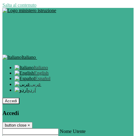
Salta al contenuto
Italiano
Italiano
English
Español
عربى
اردو
Accedi
Accedi
button close
×
Nome Utente