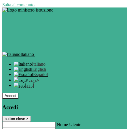
Salta al contenuto
Italiano
Italiano
English
Español
عربى
اردو
Accedi
Accedi
button close
×
Nome Utente