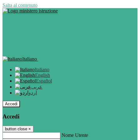
Salta al contenuto
Italiano
Italiano
English
Español
عربى
اردو
Accedi
Accedi
button close
×
Nome Utente