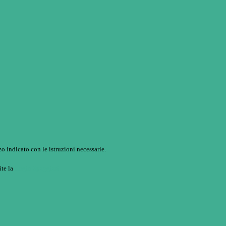
o indicato con le istruzioni necessarie.
ite la
Login Spaggiari