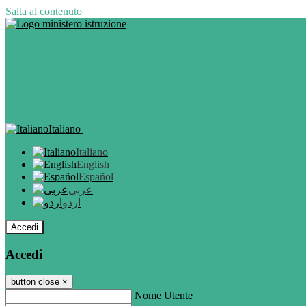
Salta al contenuto
Italiano
Italiano
English
Español
عربى
اردو
Accedi
Accedi
button close
×
Nome Utente