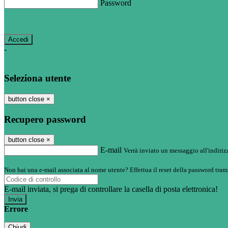
Password
Password dimenticata?
-
Entra con SPID
Entra con CIE
Seleziona utente
button close
×
Recupero password
button close
×
E-mail
Verrà inviato un messaggio all'indirizz
Non hai una e-mail associata al nome utente? Effettua il reset della password tram
E-mail inviata, si prega di controllare la casella di posta elettronica!
Errore
Chiudi