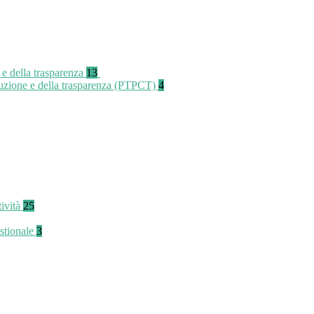
 e della trasparenza
13
rruzione e della trasparenza (PTPCT)
4
tività
25
stionale
3