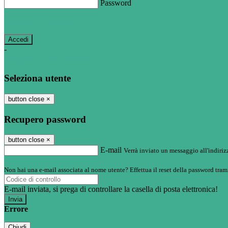
Password
Password dimenticata?
-
Entra con SPID
Entra con CIE
Seleziona utente
button close
×
Recupero password
button close
×
E-mail
Verrà inviato un messaggio all'indirizz
Non hai una e-mail associata al nome utente? Effettua il reset della password tram
E-mail inviata, si prega di controllare la casella di posta elettronica!
Errore
Chiudi