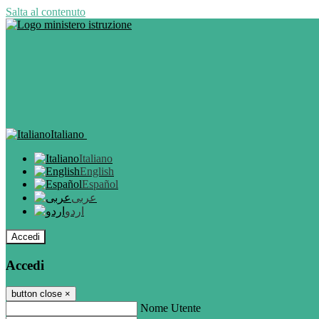
Salta al contenuto
Italiano
Italiano
English
Español
عربى
اردو
Accedi
Accedi
button close
×
Nome Utente