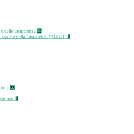
 e della trasparenza
13
rruzione e della trasparenza (PTPCT)
4
tività
25
stionale
3