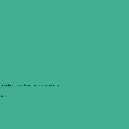
o indicato con le istruzioni necessarie.
ite la
Login Spaggiari