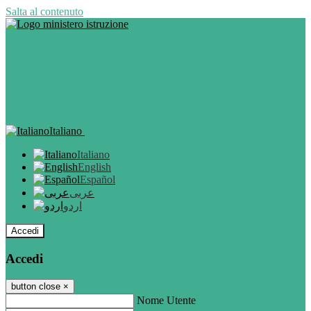
Salta al contenuto
Italiano
Italiano
English
Español
عربى
اردو
Accedi
Accedi
button close
×
Nome Utente