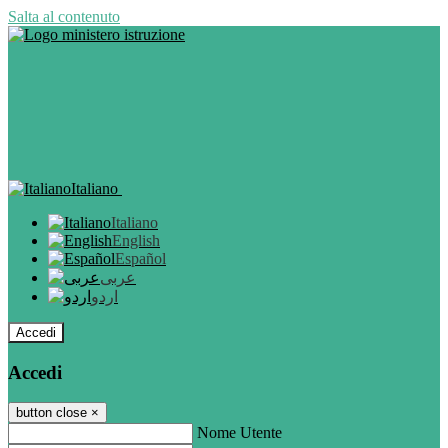
Salta al contenuto
Italiano
Italiano
English
Español
عربى
اردو
Accedi
Accedi
button close
×
Nome Utente