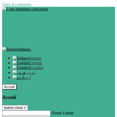
Salta al contenuto
Italiano
Italiano
English
Español
عربى
اردو
Accedi
Accedi
button close
×
Nome Utente