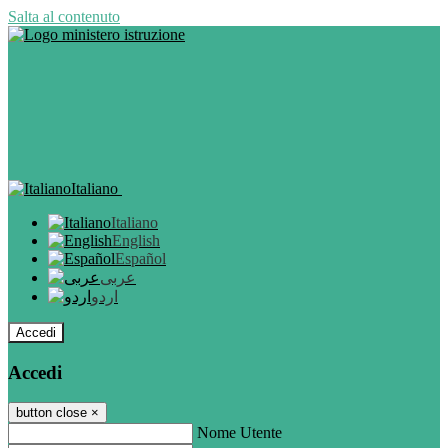
Salta al contenuto
Italiano
Italiano
English
Español
عربى
اردو
Accedi
Accedi
button close
×
Nome Utente