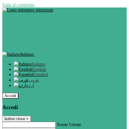
Salta al contenuto
Italiano
Italiano
English
Español
عربى
اردو
Accedi
Accedi
button close
×
Nome Utente