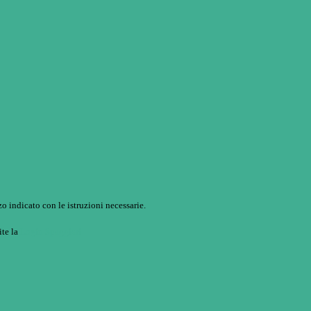
o indicato con le istruzioni necessarie.
ite la
Login Spaggiari