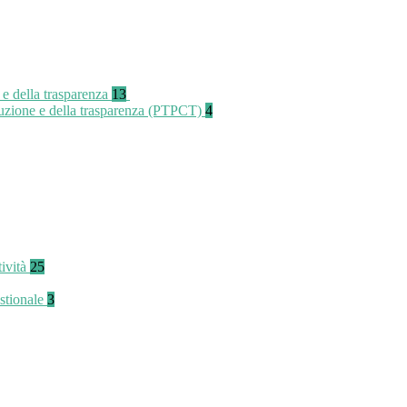
 e della trasparenza
13
rruzione e della trasparenza (PTPCT)
4
tività
25
stionale
3