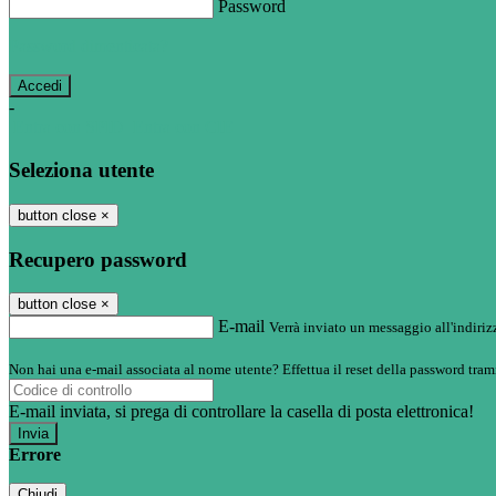
Password
Password dimenticata?
-
Entra con SPID
Entra con CIE
Seleziona utente
button close
×
Recupero password
button close
×
E-mail
Verrà inviato un messaggio all'indirizz
Non hai una e-mail associata al nome utente? Effettua il reset della password tram
E-mail inviata, si prega di controllare la casella di posta elettronica!
Errore
Chiudi