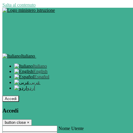
Salta al contenuto
Italiano
Italiano
English
Español
عربى
اردو
Accedi
Accedi
button close
×
Nome Utente