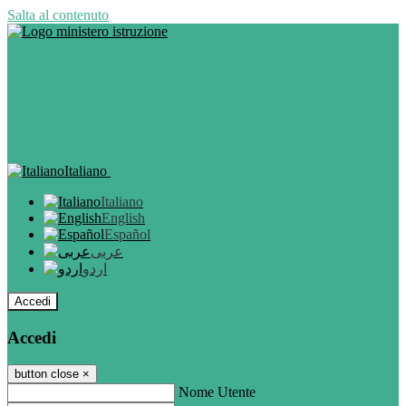
Salta al contenuto
Italiano
Italiano
English
Español
عربى
اردو
Accedi
Accedi
button close
×
Nome Utente