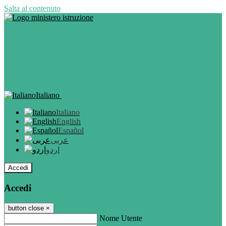
Salta al contenuto
Italiano
Italiano
English
Español
عربى
اردو
Accedi
Accedi
button close
×
Nome Utente