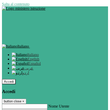
Salta al contenuto
Italiano
Italiano
English
Español
عربى
اردو
Accedi
Accedi
button close
×
Nome Utente