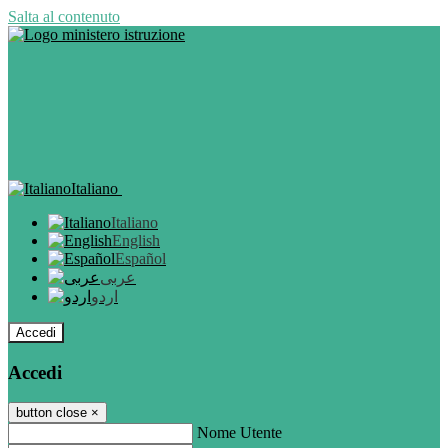
Salta al contenuto
Italiano
Italiano
English
Español
عربى
اردو
Accedi
Accedi
button close
×
Nome Utente