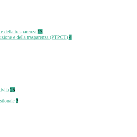
 e della trasparenza
13
rruzione e della trasparenza (PTPCT)
4
tività
25
stionale
3