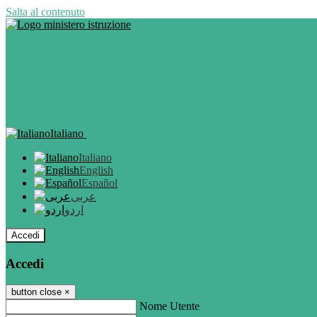
Salta al contenuto
Italiano
Italiano
English
Español
عربى
اردو
Accedi
Accedi
button close
×
Nome Utente