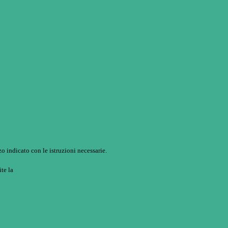
o indicato con le istruzioni necessarie.
ite la
Login Spaggiari