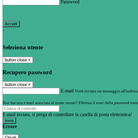
Password
Password dimenticata?
-
Entra con SPID
Entra con CIE
Seleziona utente
button close
×
Recupero password
button close
×
E-mail
Verrà inviato un messaggio all'indirizz
Non hai una e-mail associata al nome utente? Effettua il reset della password tram
E-mail inviata, si prega di controllare la casella di posta elettronica!
Errore
Chiudi