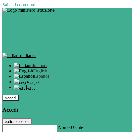
Salta al contenuto
Italiano
Italiano
English
Español
عربى
اردو
Accedi
Accedi
button close
×
Nome Utente