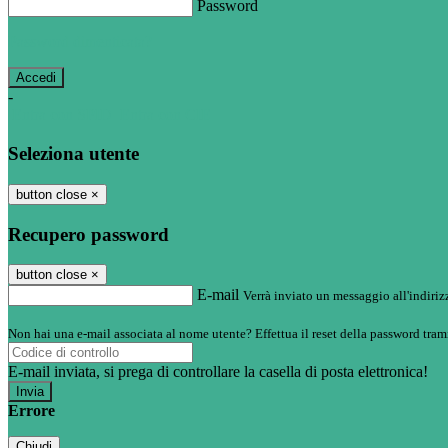
Password
Password dimenticata?
-
Entra con SPID
Entra con CIE
Seleziona utente
button close
×
Recupero password
button close
×
E-mail
Verrà inviato un messaggio all'indirizz
Non hai una e-mail associata al nome utente? Effettua il reset della password tram
E-mail inviata, si prega di controllare la casella di posta elettronica!
Errore
Chiudi