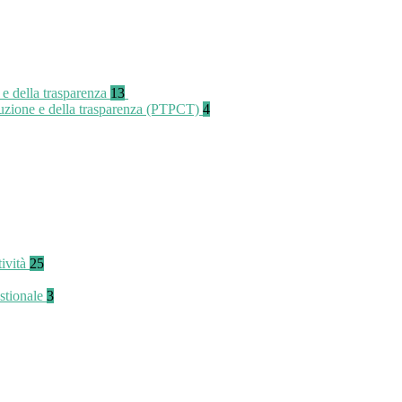
 e della trasparenza
13
rruzione e della trasparenza (PTPCT)
4
tività
25
stionale
3