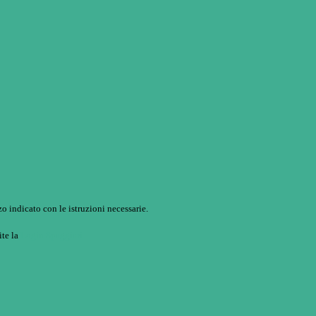
o indicato con le istruzioni necessarie.
ite la
Login Spaggiari