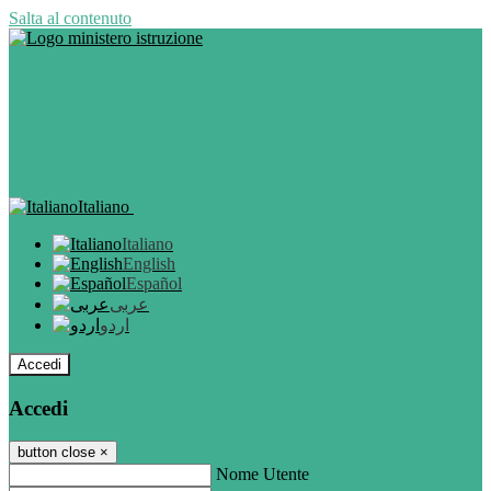
Salta al contenuto
Italiano
Italiano
English
Español
عربى
اردو
Accedi
Accedi
button close
×
Nome Utente