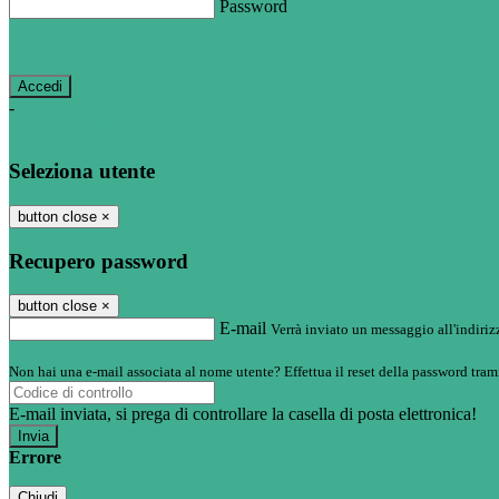
Password
Password dimenticata?
-
Entra con SPID
Entra con CIE
Seleziona utente
button close
×
Recupero password
button close
×
E-mail
Verrà inviato un messaggio all'indirizz
Non hai una e-mail associata al nome utente? Effettua il reset della password tram
E-mail inviata, si prega di controllare la casella di posta elettronica!
Errore
Chiudi