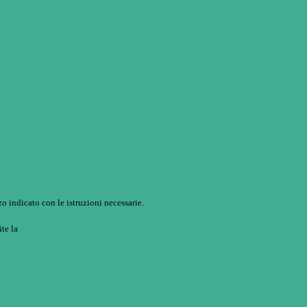
o indicato con le istruzioni necessarie.
ite la
Login Spaggiari