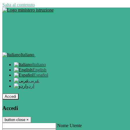
Salta al contenuto
Italiano
Italiano
English
Español
عربى
اردو
Accedi
Accedi
button close
×
Nome Utente