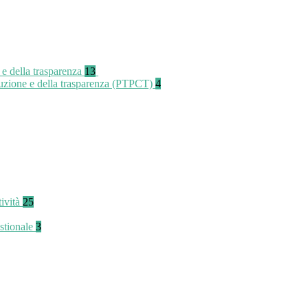
 e della trasparenza
13
rruzione e della trasparenza (PTPCT)
4
tività
25
stionale
3