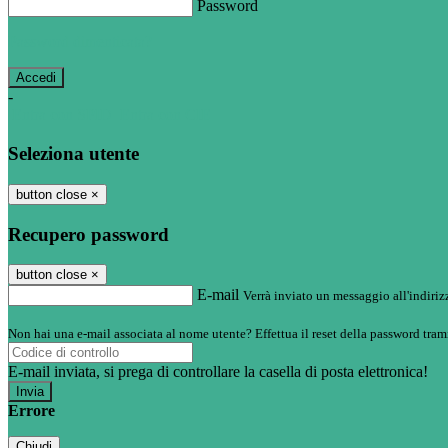
Password
Password dimenticata?
-
Entra con SPID
Entra con CIE
Seleziona utente
button close
×
Recupero password
button close
×
E-mail
Verrà inviato un messaggio all'indirizz
Non hai una e-mail associata al nome utente? Effettua il reset della password tram
E-mail inviata, si prega di controllare la casella di posta elettronica!
Errore
Chiudi