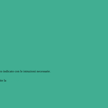
o indicato con le istruzioni necessarie.
ite la
Login Spaggiari