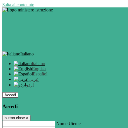
Salta al contenuto
Italiano
Italiano
English
Español
عربى
اردو
Accedi
Accedi
button close
×
Nome Utente