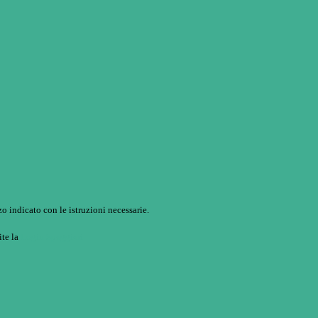
o indicato con le istruzioni necessarie.
ite la
Login Spaggiari