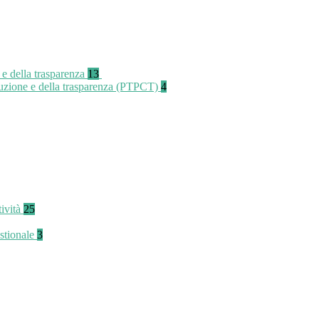
 e della trasparenza
13
rruzione e della trasparenza (PTPCT)
4
tività
25
stionale
3