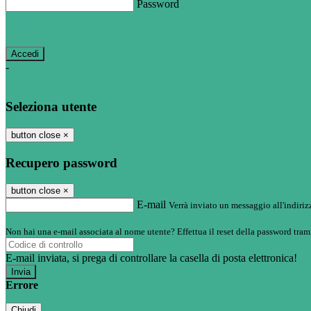
Password
Password dimenticata?
-
Entra con SPID
Entra con CIE
Seleziona utente
button close
×
Recupero password
button close
×
E-mail
Verrà inviato un messaggio all'indirizz
Non hai una e-mail associata al nome utente? Effettua il reset della password tram
E-mail inviata, si prega di controllare la casella di posta elettronica!
Errore
Chiudi