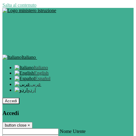
Salta al contenuto
Italiano
Italiano
English
Español
عربى
اردو
Accedi
Accedi
button close
×
Nome Utente